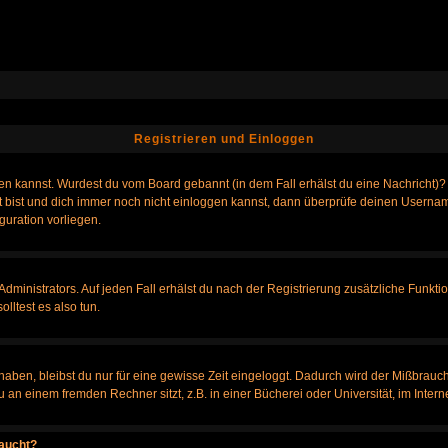
Registrieren und Einloggen
loggen kannst. Wurdest du vom Board gebannt (in dem Fall erhälst du eine Nachrich
t bist und dich immer noch nicht einloggen kannst, dann überprüfe deinen Username
guration vorliegen.
ministrators. Auf jeden Fall erhälst du nach der Registrierung zusätzliche Funktione
lltest es also tun.
 haben, bleibst du nur für eine gewisse Zeit eingeloggt. Dadurch wird der Mißbrauc
n einem fremden Rechner sitzt, z.B. in einer Bücherei oder Universität, im Intern
taucht?