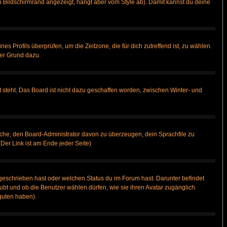
 Bildschirmrand angezeigt, hängt aber vom Style ab). Damit kannst du deine
nes Profils überprüfen, um die Zeitzone, die für dich zutreffend ist, zu wählen.
uter Grund dazu.
 steht. Das Board ist nicht dazu geschaffen worden, zwischen Winter- und
rsuche, den Board-Administrator davon zu überzeugen, dein Sprachfile zu
(Der Link ist am Ende jeder Seite)
geschrieben hast oder welchen Status du im Forum hast. Darunter befindet
aubt und ob die Benutzer wählen dürfen, wie sie ihren Avatar zugänglich
guten haben).