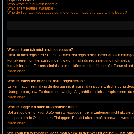
phpBB 2 Issues
Who wrote this bulletin board?
Why isn't X feature available?
Who do I contact about abusive and/or legal matters related to this board?
Warum kann ich mich nicht einloggen?
Hast du dich registriert? Du musst dich erst registrieren, bevor du dich ein
kontaktieren, um herauszufinden, warum. Falls du registriert und nicht gebann
kontaktiere den Forumsadministrator, es könnten eine fehlerhafte Forumskonfi
Nach oben
Warum muss ich mich überhaut registrieren?
Es kann auch sein, dass du das gar nicht musst, das ist die Entscheidung des Ad
Usergruppen, usw. Es dauert nur wenige Augenblicke sich zu registrieren, du so
Nach oben
Warum logge ich mich automatisch aus?
Solltest du die Funktion
Automatisch einloggen
beim Einloggen nicht aktiviert
entsprechende Option beim Einloggen. Dies ist nicht empfehlenswert, wenn du a
Nach oben
Wie kann ich verhindern, dass man Name in der 'Wer ist online?'-Liste auf