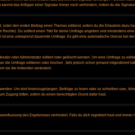
u kannst das Anfügen einer Signatur immer noch verhindern, indem du die Signatur
, (oder den ersten Beitrag eines Themas editierst, sofern du die Erlaubnis dazu has
chen Rechte). Du solltest einen Titel für deine Umfrage angeben und mindestens ein
, 0 ist eine unbegrenzt dauernde Umfrage. Es gibt eine automatische Grenze bei der 
tor oder Administrator editiert oder gelöscht werden. Um eine Umfrage zu editier
 die Umfrage editieren oder löschen , falls jedoch schon jemand mitgestimmt hat,
em sie die Antworten verändern.
rden. Um dort hineinzugelangen, Beiträge zu lesen oder zu schreiben usw., könn
 um Zugang bitten, sofern du einen berechtigten Grund dafür hast.
influssung des Ergebnisses verhindert. Falls du dich registriert hast und immer no