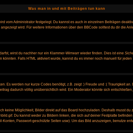
Was man in und mit Beiträgen tun kann
rd vom Administrator festgelegt. Du kannst es auch in einzelnen Beiträgen deakti
 angezeigt wird. Für weitere Informationen über den BBCode solltest du dir die An
darfst, wirst du nachher nur ein Klammer-Wirrwarr wieder finden. Dies ist eine
Sich
könnten. Falls HTML aktiviert wurde, kannst du es immer noch manuell für jeden 
n. Es werden nur kurze Codes benötigt, z.B. zeigt :) Freude und :( Traurigkeit an.
Beitrag dadurch völlig unübersichtlich wird. Ein Moderator könnte sich entschließen
noch keine Möglichkeit, Bilder direkt auf das Board hochzuladen. Deshalb musst du 
nbild.gif. Du kannst weder zu Bildern linken, die sich auf deiner Festplatte befinde
ail-Konten, Passwort-geschützte Seiten usw). Um das Bild anzuzeigen, benutze ent