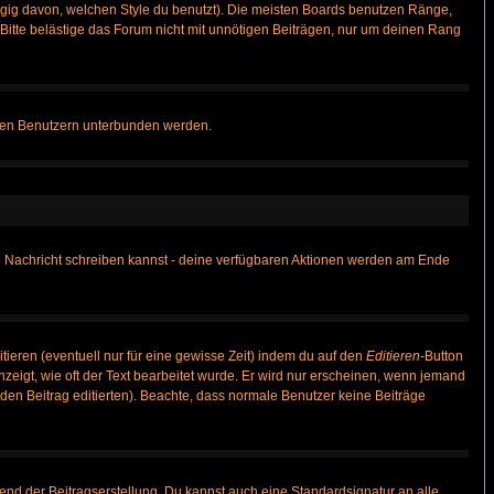
gig davon, welchen Style du benutzt). Die meisten Boards benutzen Ränge,
itte belästige das Forum nicht mit unnötigen Beiträgen, nur um deinen Rang
nnten Benutzern unterbunden werden.
ine Nachricht schreiben kannst - deine verfügbaren Aktionen werden am Ende
tieren (eventuell nur für eine gewisse Zeit) indem du auf den
Editieren
-Button
anzeigt, wie oft der Text bearbeitet wurde. Er wird nur erscheinen, wenn jemand
ie den Beitrag editierten). Beachte, dass normale Benutzer keine Beiträge
end der Beitragserstellung. Du kannst auch eine Standardsignatur an alle