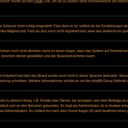
eichert. Klicke auf den
Profil
-Link, um sie zu ändern (wird normalerweise am oberen
itzone nicht richtig eingestellt. Falls dem so ist, solltest du die Einstellungen dei
es Mitglied bist. Falls du also noch nicht registriert bist, wäre das vielleicht ein g
en immer noch nicht stimmen, kann es daran liegen, dass das System auf Sommerzeit
 zwischen deiner gewählten und der Boardzeit kommen kann.
ht installiert hat oder das Board wurde noch nicht in deine Sprache übersetzt. Ve
bersetzung schreiben. Weitere Informationen erhälst du auf der phpBB Group Website 
rt zu deinem Rang, z.B. Punkte oder Sterne, die anzeigen, wie viele Beiträge du 
elstück und an den Benutzer gebunden. Es liegt am Administrator, ob er Avatare erl
s Administrators. Du solltest ihn nach dem Grund fragen (Er wird bestimmt einen 