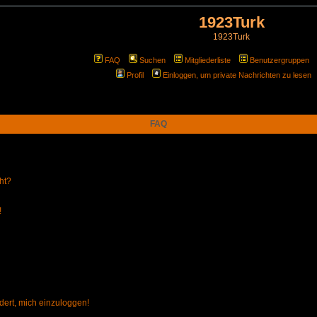
1923Turk
1923Turk
FAQ
Suchen
Mitgliederliste
Benutzergruppen
Profil
Einloggen, um private Nachrichten zu lesen
FAQ
ht?
!
dert, mich einzuloggen!