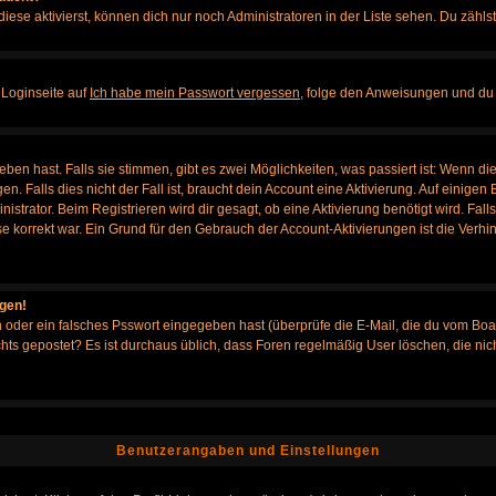
iese aktivierst, können dich nur noch Administratoren in der Liste sehen. Du zählst
 Loginseite auf
Ich habe mein Passwort vergessen
, folge den Anweisungen und du 
en hast. Falls sie stimmen, gibt es zwei Möglichkeiten, was passiert ist: Wenn d
Falls dies nicht der Fall ist, braucht dein Account eine Aktivierung. Auf einigen B
istrator. Beim Registrieren wird dir gesagt, ob eine Aktivierung benötigt wird. Fal
sse korrekt war. Ein Grund für den Gebrauch der Account-Aktivierungen ist die Verh
ggen!
oder ein falsches Psswort eingegeben hast (überprüfe die E-Mail, die du vom Boa
h nichts gepostet? Es ist durchaus üblich, dass Foren regelmäßig User löschen, die
Benutzerangaben und Einstellungen