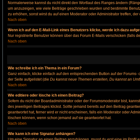
Normalerweise kannst du nicht direkt den Wortlaut des Ranges ändern (Räng
um anzuzeigen, wie viele Beiträge geschrieben wurden und bestimmte Benutze
zu erhöhen, sonst wirst du auf einen Moderator oder Administrator treffen, de
Nach oben
Wenn ich auf den E-Mail-Link eines Benutzers klicke, werde ich dazu aufge
Nur registrierte Benutzer können über das Forum E-Mails verschicken (falls 
Nach oben
Wie schreibe ich ein Thema in ein Forum?
Ganz einfach, klicke einfach auf den entsprechenden Button auf der Forums- o
der Seite aufgelistet (die
Du kannst neue Themen erstellen, Du kannst an Umf
Nach oben
Wie editiere oder lösche ich einen Beitrag?
Sofern du nicht der Boardadministrator oder der Forumsmoderator bist, kannst 
des jeweiligen Beitrages klickst. Sollte jemand bereits auf den Beitrag geantw
geantwortet hat, ferner wird er nicht erscheinen, falls ein Moderator oder Admi
löschen können, wenn schon jemand auf sie geantwortet hat.
Nach oben
Wie kann ich eine Signatur anhängen?
Um eine Signatur an einen Beitrag anzuhängen, musst du erst eine im Profil ers