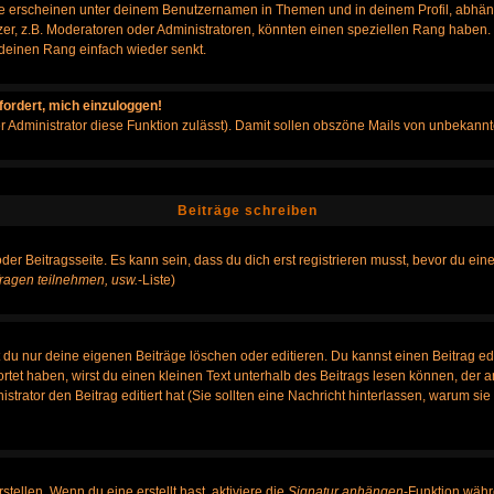
e erscheinen unter deinem Benutzernamen in Themen und in deinem Profil, abhän
r, z.B. Moderatoren oder Administratoren, könnten einen speziellen Rang haben. B
r deinen Rang einfach wieder senkt.
fordert, mich einzuloggen!
der Administrator diese Funktion zulässt). Damit sollen obszöne Mails von unbeka
Beiträge schreiben
der Beitragsseite. Es kann sein, dass du dich erst registrieren musst, bevor du e
ragen teilnehmen, usw.
-Liste)
du nur deine eigenen Beiträge löschen oder editieren. Du kannst einen Beitrag edi
ortet haben, wirst du einen kleinen Text unterhalb des Beitrags lesen können, der 
nistrator den Beitrag editiert hat (Sie sollten eine Nachricht hinterlassen, warum s
tellen. Wenn du eine erstellt hast, aktiviere die
Signatur anhängen
-Funktion währ