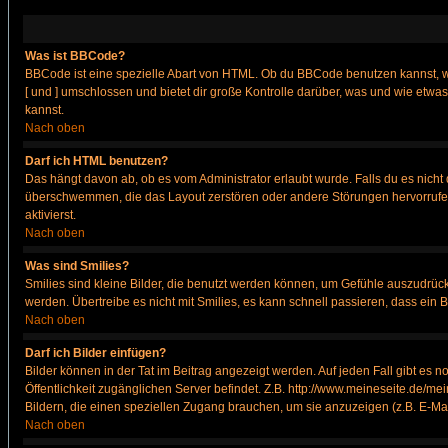
Was ist BBCode?
BBCode ist eine spezielle Abart von HTML. Ob du BBCode benutzen kannst, wi
[ und ] umschlossen und bietet dir große Kontrolle darüber, was und wie etwas
kannst.
Nach oben
Darf ich HTML benutzen?
Das hängt davon ab, ob es vom Administrator erlaubt wurde. Falls du es nicht 
überschwemmen, die das Layout zerstören oder andere Störungen hervorrufen 
aktivierst.
Nach oben
Was sind Smilies?
Smilies sind kleine Bilder, die benutzt werden können, um Gefühle auszudrücke
werden. Übertreibe es nicht mit Smilies, es kann schnell passieren, dass ein 
Nach oben
Darf ich Bilder einfügen?
Bilder können in der Tat im Beitrag angezeigt werden. Auf jeden Fall gibt es 
Öffentlichkeit zugänglichen Server befindet. Z.B. http://www.meineseite.de/mei
Bildern, die einen speziellen Zugang brauchen, um sie anzuzeigen (z.B. E-M
Nach oben