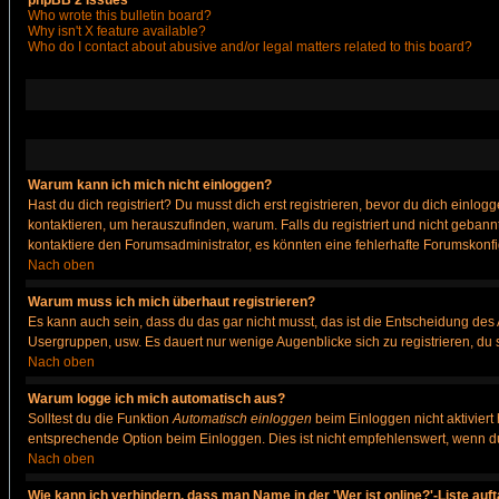
phpBB 2 Issues
Who wrote this bulletin board?
Why isn't X feature available?
Who do I contact about abusive and/or legal matters related to this board?
Warum kann ich mich nicht einloggen?
Hast du dich registriert? Du musst dich erst registrieren, bevor du dich ein
kontaktieren, um herauszufinden, warum. Falls du registriert und nicht gebann
kontaktiere den Forumsadministrator, es könnten eine fehlerhafte Forumskonfi
Nach oben
Warum muss ich mich überhaut registrieren?
Es kann auch sein, dass du das gar nicht musst, das ist die Entscheidung des Ad
Usergruppen, usw. Es dauert nur wenige Augenblicke sich zu registrieren, du so
Nach oben
Warum logge ich mich automatisch aus?
Solltest du die Funktion
Automatisch einloggen
beim Einloggen nicht aktiviert
entsprechende Option beim Einloggen. Dies ist nicht empfehlenswert, wenn du a
Nach oben
Wie kann ich verhindern, dass man Name in der 'Wer ist online?'-Liste auf