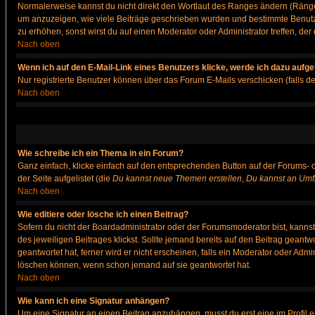
Normalerweise kannst du nicht direkt den Wortlaut des Ranges ändern (Räng
um anzuzeigen, wie viele Beiträge geschrieben wurden und bestimmte Benutze
zu erhöhen, sonst wirst du auf einen Moderator oder Administrator treffen, de
Nach oben
Wenn ich auf den E-Mail-Link eines Benutzers klicke, werde ich dazu aufge
Nur registrierte Benutzer können über das Forum E-Mails verschicken (falls 
Nach oben
Wie schreibe ich ein Thema in ein Forum?
Ganz einfach, klicke einfach auf den entsprechenden Button auf der Forums- o
der Seite aufgelistet (die
Du kannst neue Themen erstellen, Du kannst an Umf
Nach oben
Wie editiere oder lösche ich einen Beitrag?
Sofern du nicht der Boardadministrator oder der Forumsmoderator bist, kannst 
des jeweiligen Beitrages klickst. Sollte jemand bereits auf den Beitrag geantw
geantwortet hat, ferner wird er nicht erscheinen, falls ein Moderator oder Admi
löschen können, wenn schon jemand auf sie geantwortet hat.
Nach oben
Wie kann ich eine Signatur anhängen?
Um eine Signatur an einen Beitrag anzuhängen, musst du erst eine im Profil ers