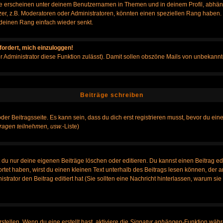
e erscheinen unter deinem Benutzernamen in Themen und in deinem Profil, abhän
r, z.B. Moderatoren oder Administratoren, könnten einen speziellen Rang haben. B
r deinen Rang einfach wieder senkt.
fordert, mich einzuloggen!
der Administrator diese Funktion zulässt). Damit sollen obszöne Mails von unbeka
Beiträge schreiben
der Beitragsseite. Es kann sein, dass du dich erst registrieren musst, bevor du e
ragen teilnehmen, usw.
-Liste)
du nur deine eigenen Beiträge löschen oder editieren. Du kannst einen Beitrag edi
ortet haben, wirst du einen kleinen Text unterhalb des Beitrags lesen können, der 
nistrator den Beitrag editiert hat (Sie sollten eine Nachricht hinterlassen, warum s
tellen. Wenn du eine erstellt hast, aktiviere die
Signatur anhängen
-Funktion währ