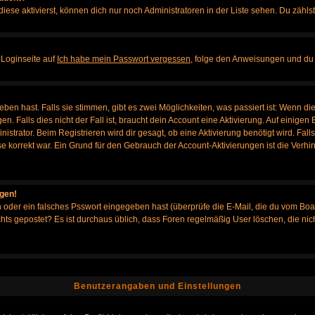
iese aktivierst, können dich nur noch Administratoren in der Liste sehen. Du zählst
 Loginseite auf
Ich habe mein Passwort vergessen
, folge den Anweisungen und du 
en hast. Falls sie stimmen, gibt es zwei Möglichkeiten, was passiert ist: Wenn d
Falls dies nicht der Fall ist, braucht dein Account eine Aktivierung. Auf einigen B
istrator. Beim Registrieren wird dir gesagt, ob eine Aktivierung benötigt wird. Fal
sse korrekt war. Ein Grund für den Gebrauch der Account-Aktivierungen ist die Verh
ggen!
oder ein falsches Psswort eingegeben hast (überprüfe die E-Mail, die du vom Boa
h nichts gepostet? Es ist durchaus üblich, dass Foren regelmäßig User löschen, die
Benutzerangaben und Einstellungen