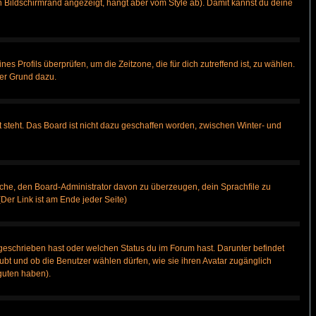
 Bildschirmrand angezeigt, hängt aber vom Style ab). Damit kannst du deine
nes Profils überprüfen, um die Zeitzone, die für dich zutreffend ist, zu wählen.
uter Grund dazu.
 steht. Das Board ist nicht dazu geschaffen worden, zwischen Winter- und
rsuche, den Board-Administrator davon zu überzeugen, dein Sprachfile zu
(Der Link ist am Ende jeder Seite)
geschrieben hast oder welchen Status du im Forum hast. Darunter befindet
aubt und ob die Benutzer wählen dürfen, wie sie ihren Avatar zugänglich
guten haben).