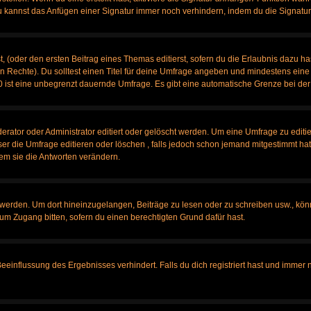
u kannst das Anfügen einer Signatur immer noch verhindern, indem du die Signatur
, (oder den ersten Beitrag eines Themas editierst, sofern du die Erlaubnis dazu has
chen Rechte). Du solltest einen Titel für deine Umfrage angeben und mindestens ein
, 0 ist eine unbegrenzt dauernde Umfrage. Es gibt eine automatische Grenze bei der 
tor oder Administrator editiert oder gelöscht werden. Um eine Umfrage zu editier
 die Umfrage editieren oder löschen , falls jedoch schon jemand mitgestimmt hat,
em sie die Antworten verändern.
rden. Um dort hineinzugelangen, Beiträge zu lesen oder zu schreiben usw., könn
 um Zugang bitten, sofern du einen berechtigten Grund dafür hast.
influssung des Ergebnisses verhindert. Falls du dich registriert hast und immer no