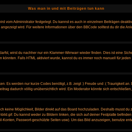
Was man in und mit Beiträgen tun kann
rd vom Administrator festgelegt. Du kannst es auch in einzelnen Beiträgen deakti
 angezeigt wird. Für weitere Informationen über den BBCode solltest du dir die An
darfst, wirst du nachher nur ein Klammer-Wirrwarr wieder finden. Dies ist eine
Sich
könnten. Falls HTML aktiviert wurde, kannst du es immer noch manuell für jeden 
n. Es werden nur kurze Codes benötigt, z.B. zeigt :) Freude und :( Traurigkeit an.
Beitrag dadurch völlig unübersichtlich wird. Ein Moderator könnte sich entschließen
noch keine Möglichkeit, Bilder direkt auf das Board hochzuladen. Deshalb musst du 
nbild.gif. Du kannst weder zu Bildern linken, die sich auf deiner Festplatte befinde
ail-Konten, Passwort-geschützte Seiten usw). Um das Bild anzuzeigen, benutze ent