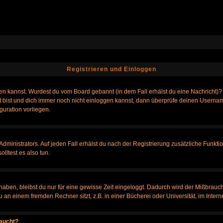
Registrieren und Einloggen
loggen kannst. Wurdest du vom Board gebannt (in dem Fall erhälst du eine Nachrich
t bist und dich immer noch nicht einloggen kannst, dann überprüfe deinen Username
guration vorliegen.
ministrators. Auf jeden Fall erhälst du nach der Registrierung zusätzliche Funktione
lltest es also tun.
 haben, bleibst du nur für eine gewisse Zeit eingeloggt. Dadurch wird der Mißbrauc
n einem fremden Rechner sitzt, z.B. in einer Bücherei oder Universität, im Intern
taucht?