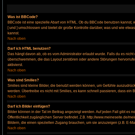
Was ist BBCode?
BBCode ist eine spezielle Abart von HTML. Ob du BBCode benutzen kannst, wi
[ und ] umschlossen und bietet dir große Kontrolle darüber, was und wie etwas
kannst.
Nach oben
Darf ich HTML benutzen?
Das hängt davon ab, ob es vom Administrator erlaubt wurde. Falls du es nicht 
überschwemmen, die das Layout zerstören oder andere Störungen hervorrufen 
aktivierst.
Nach oben
Was sind Smilies?
Smilies sind kleine Bilder, die benutzt werden können, um Gefühle auszudrücke
werden. Übertreibe es nicht mit Smilies, es kann schnell passieren, dass ein 
Nach oben
Darf ich Bilder einfügen?
Bilder können in der Tat im Beitrag angezeigt werden. Auf jeden Fall gibt es 
Öffentlichkeit zugänglichen Server befindet. Z.B. http://www.meineseite.de/mei
Bildern, die einen speziellen Zugang brauchen, um sie anzuzeigen (z.B. E-M
Nach oben