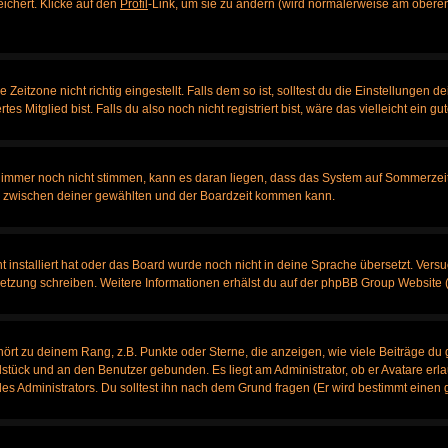
eichert. Klicke auf den
Profil
-Link, um sie zu ändern (wird normalerweise am oberen
itzone nicht richtig eingestellt. Falls dem so ist, solltest du die Einstellungen dei
es Mitglied bist. Falls du also noch nicht registriert bist, wäre das vielleicht ein g
en immer noch nicht stimmen, kann es daran liegen, dass das System auf Sommerzeit
 zwischen deiner gewählten und der Boardzeit kommen kann.
ht installiert hat oder das Board wurde noch nicht in deine Sprache übersetzt. Ve
bersetzung schreiben. Weitere Informationen erhälst du auf der phpBB Group Website 
rt zu deinem Rang, z.B. Punkte oder Sterne, die anzeigen, wie viele Beiträge du 
elstück und an den Benutzer gebunden. Es liegt am Administrator, ob er Avatare erl
s Administrators. Du solltest ihn nach dem Grund fragen (Er wird bestimmt einen 