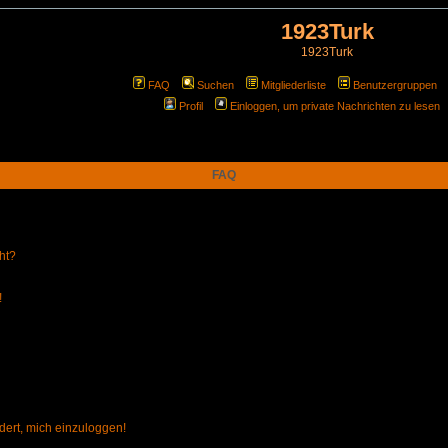
1923Turk
1923Turk
FAQ
Suchen
Mitgliederliste
Benutzergruppen
Profil
Einloggen, um private Nachrichten zu lesen
FAQ
ht?
!
dert, mich einzuloggen!