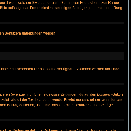
gig davon, welchen Style du benutzt). Die meisten Boards benutzen Ränge,
itte belästige das Forum nicht mit unnötigen Beiträgen, nur um deinen Rang
nnten Benutzern unterbunden werden.
ine Nachricht schreiben kannst - deine verfügbaren Aktionen werden am Ende
tieren (eventuell nur für eine gewisse Zeit) indem du auf den
Editieren
-Button
anzeigt, wie oft der Text bearbeitet wurde. Er wird nur erscheinen, wenn jemand
ie den Beitrag editierten). Beachte, dass normale Benutzer keine Beiträge
end der Beitragserstellung. Du kannst auch eine Standardsignatur an alle