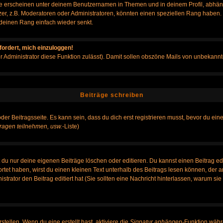
e erscheinen unter deinem Benutzernamen in Themen und in deinem Profil, abhän
r, z.B. Moderatoren oder Administratoren, könnten einen speziellen Rang haben. B
r deinen Rang einfach wieder senkt.
fordert, mich einzuloggen!
der Administrator diese Funktion zulässt). Damit sollen obszöne Mails von unbeka
Beiträge schreiben
der Beitragsseite. Es kann sein, dass du dich erst registrieren musst, bevor du e
ragen teilnehmen, usw.
-Liste)
du nur deine eigenen Beiträge löschen oder editieren. Du kannst einen Beitrag edi
ortet haben, wirst du einen kleinen Text unterhalb des Beitrags lesen können, der 
nistrator den Beitrag editiert hat (Sie sollten eine Nachricht hinterlassen, warum s
tellen. Wenn du eine erstellt hast, aktiviere die
Signatur anhängen
-Funktion währ