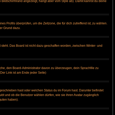
 Bildschirmrand angezeigt, hängt aber vom Style ab). Damit kannst du deine
nes Profils überprüfen, um die Zeitzone, die für dich zutreffend ist, zu wählen.
uter Grund dazu.
 steht. Das Board ist nicht dazu geschaffen worden, zwischen Winter- und
rsuche, den Board-Administrator davon zu überzeugen, dein Sprachfile zu
(Der Link ist am Ende jeder Seite)
geschrieben hast oder welchen Status du im Forum hast. Darunter befindet
aubt und ob die Benutzer wählen dürfen, wie sie ihren Avatar zugänglich
guten haben).