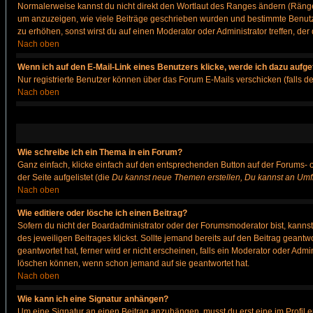
Normalerweise kannst du nicht direkt den Wortlaut des Ranges ändern (Räng
um anzuzeigen, wie viele Beiträge geschrieben wurden und bestimmte Benutze
zu erhöhen, sonst wirst du auf einen Moderator oder Administrator treffen, de
Nach oben
Wenn ich auf den E-Mail-Link eines Benutzers klicke, werde ich dazu aufge
Nur registrierte Benutzer können über das Forum E-Mails verschicken (falls 
Nach oben
Wie schreibe ich ein Thema in ein Forum?
Ganz einfach, klicke einfach auf den entsprechenden Button auf der Forums- o
der Seite aufgelistet (die
Du kannst neue Themen erstellen, Du kannst an Umf
Nach oben
Wie editiere oder lösche ich einen Beitrag?
Sofern du nicht der Boardadministrator oder der Forumsmoderator bist, kannst 
des jeweiligen Beitrages klickst. Sollte jemand bereits auf den Beitrag geantw
geantwortet hat, ferner wird er nicht erscheinen, falls ein Moderator oder Admi
löschen können, wenn schon jemand auf sie geantwortet hat.
Nach oben
Wie kann ich eine Signatur anhängen?
Um eine Signatur an einen Beitrag anzuhängen, musst du erst eine im Profil ers