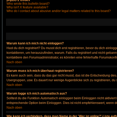
phpBB 2 Issues
Who wrote this bulletin board?
Why isn't X feature available?
Who do I contact about abusive and/or legal matters related to this board?
Warum kann ich mich nicht einloggen?
Hast du dich registriert? Du musst dich erst registrieren, bevor du dich ein
kontaktieren, um herauszufinden, warum. Falls du registriert und nicht gebann
kontaktiere den Forumsadministrator, es könnten eine fehlerhafte Forumskonfi
Nach oben
Warum muss ich mich überhaut registrieren?
Es kann auch sein, dass du das gar nicht musst, das ist die Entscheidung des Ad
Usergruppen, usw. Es dauert nur wenige Augenblicke sich zu registrieren, du so
Nach oben
Warum logge ich mich automatisch aus?
Solltest du die Funktion
Automatisch einloggen
beim Einloggen nicht aktiviert
entsprechende Option beim Einloggen. Dies ist nicht empfehlenswert, wenn du a
Nach oben
Wie kann ich verhindern, dass man Name in der 'Wer ist online?'-Liste auf