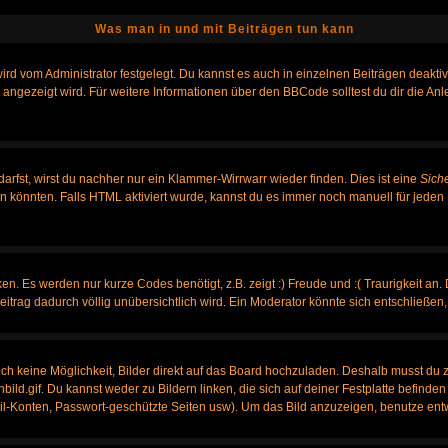
Was man in und mit Beiträgen tun kann
rd vom Administrator festgelegt. Du kannst es auch in einzelnen Beiträgen deakti
 angezeigt wird. Für weitere Informationen über den BBCode solltest du dir die An
darfst, wirst du nachher nur ein Klammer-Wirrwarr wieder finden. Dies ist eine
Sich
könnten. Falls HTML aktiviert wurde, kannst du es immer noch manuell für jeden 
n. Es werden nur kurze Codes benötigt, z.B. zeigt :) Freude und :( Traurigkeit an.
Beitrag dadurch völlig unübersichtlich wird. Ein Moderator könnte sich entschließen
noch keine Möglichkeit, Bilder direkt auf das Board hochzuladen. Deshalb musst du 
nbild.gif. Du kannst weder zu Bildern linken, die sich auf deiner Festplatte befinde
ail-Konten, Passwort-geschützte Seiten usw). Um das Bild anzuzeigen, benutze ent