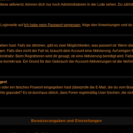
iese aktivierst, können dich nur noch Administratoren in der Liste sehen. Du zählst
 Loginseite auf
Ich habe mein Passwort vergessen
, folge den Anweisungen und du 
en hast. Falls sie stimmen, gibt es zwei Möglichkeiten, was passiert ist: Wenn d
Falls dies nicht der Fall ist, braucht dein Account eine Aktivierung. Auf einigen B
istrator. Beim Registrieren wird dir gesagt, ob eine Aktivierung benötigt wird. Fal
sse korrekt war. Ein Grund für den Gebrauch der Account-Aktivierungen ist die Verh
ggen!
oder ein falsches Psswort eingegeben hast (überprüfe die E-Mail, die du vom Boa
h nichts gepostet? Es ist durchaus üblich, dass Foren regelmäßig User löschen, die
Benutzerangaben und Einstellungen