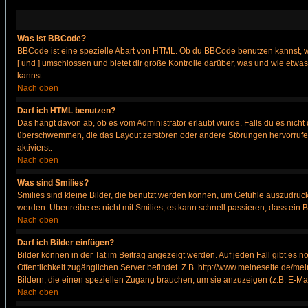
Was ist BBCode?
BBCode ist eine spezielle Abart von HTML. Ob du BBCode benutzen kannst, wi
[ und ] umschlossen und bietet dir große Kontrolle darüber, was und wie etwas
kannst.
Nach oben
Darf ich HTML benutzen?
Das hängt davon ab, ob es vom Administrator erlaubt wurde. Falls du es nicht 
überschwemmen, die das Layout zerstören oder andere Störungen hervorrufen 
aktivierst.
Nach oben
Was sind Smilies?
Smilies sind kleine Bilder, die benutzt werden können, um Gefühle auszudrücke
werden. Übertreibe es nicht mit Smilies, es kann schnell passieren, dass ein 
Nach oben
Darf ich Bilder einfügen?
Bilder können in der Tat im Beitrag angezeigt werden. Auf jeden Fall gibt es 
Öffentlichkeit zugänglichen Server befindet. Z.B. http://www.meineseite.de/mei
Bildern, die einen speziellen Zugang brauchen, um sie anzuzeigen (z.B. E-M
Nach oben