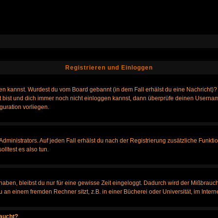
Registrieren und Einloggen
loggen kannst. Wurdest du vom Board gebannt (in dem Fall erhälst du eine Nachrich
t bist und dich immer noch nicht einloggen kannst, dann überprüfe deinen Username
guration vorliegen.
ministrators. Auf jeden Fall erhälst du nach der Registrierung zusätzliche Funktione
lltest es also tun.
 haben, bleibst du nur für eine gewisse Zeit eingeloggt. Dadurch wird der Mißbrauc
n einem fremden Rechner sitzt, z.B. in einer Bücherei oder Universität, im Intern
taucht?