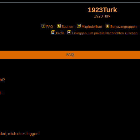
1923Turk
1923Turk
FAQ
Suchen
Mitgliederliste
Benutzergruppen
Profil
Einloggen, um private Nachrichten zu lesen
FAQ
ht?
!
dert, mich einzuloggen!