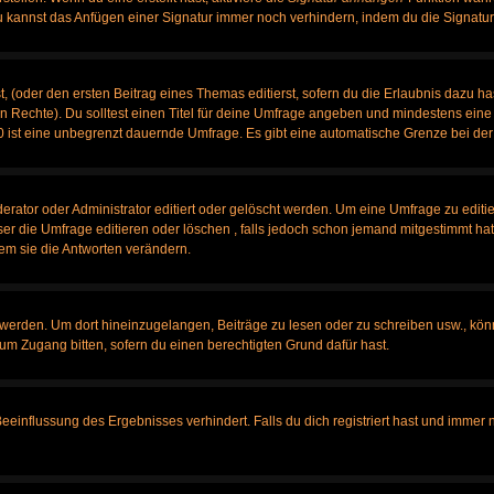
u kannst das Anfügen einer Signatur immer noch verhindern, indem du die Signatur
, (oder den ersten Beitrag eines Themas editierst, sofern du die Erlaubnis dazu has
chen Rechte). Du solltest einen Titel für deine Umfrage angeben und mindestens ein
, 0 ist eine unbegrenzt dauernde Umfrage. Es gibt eine automatische Grenze bei der 
tor oder Administrator editiert oder gelöscht werden. Um eine Umfrage zu editier
 die Umfrage editieren oder löschen , falls jedoch schon jemand mitgestimmt hat,
em sie die Antworten verändern.
rden. Um dort hineinzugelangen, Beiträge zu lesen oder zu schreiben usw., könn
 um Zugang bitten, sofern du einen berechtigten Grund dafür hast.
influssung des Ergebnisses verhindert. Falls du dich registriert hast und immer no