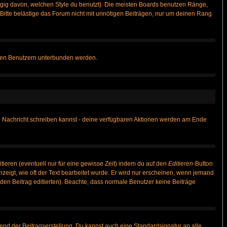
gig davon, welchen Style du benutzt). Die meisten Boards benutzen Ränge,
itte belästige das Forum nicht mit unnötigen Beiträgen, nur um deinen Rang
nnten Benutzern unterbunden werden.
ine Nachricht schreiben kannst - deine verfügbaren Aktionen werden am Ende
tieren (eventuell nur für eine gewisse Zeit) indem du auf den
Editieren
-Button
anzeigt, wie oft der Text bearbeitet wurde. Er wird nur erscheinen, wenn jemand
ie den Beitrag editierten). Beachte, dass normale Benutzer keine Beiträge
end der Beitragserstellung. Du kannst auch eine Standardsignatur an alle