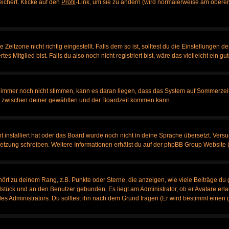
eichert. Klicke auf den
Profil
-Link, um sie zu ändern (wird normalerweise am oberen
itzone nicht richtig eingestellt. Falls dem so ist, solltest du die Einstellungen dei
es Mitglied bist. Falls du also noch nicht registriert bist, wäre das vielleicht ein g
en immer noch nicht stimmen, kann es daran liegen, dass das System auf Sommerzeit
 zwischen deiner gewählten und der Boardzeit kommen kann.
ht installiert hat oder das Board wurde noch nicht in deine Sprache übersetzt. Ve
bersetzung schreiben. Weitere Informationen erhälst du auf der phpBB Group Website 
rt zu deinem Rang, z.B. Punkte oder Sterne, die anzeigen, wie viele Beiträge du 
elstück und an den Benutzer gebunden. Es liegt am Administrator, ob er Avatare erl
s Administrators. Du solltest ihn nach dem Grund fragen (Er wird bestimmt einen 