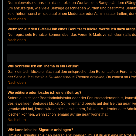
Normalerweise kannst du nicht direkt den Wortlaut des Ranges ändern (Räng
um anzuzeigen, wie viele Beiträge geschrieben wurden und bestimmte Benutze
zu erhöhen, sonst wirst du auf einen Moderator oder Administrator treffen, de
Nach oben
Wenn ich auf den E-Mail-Link eines Benutzers klicke, werde ich dazu aufge
Nur registrierte Benutzer können über das Forum E-Mails verschicken (falls 
Nach oben
Wie schreibe ich ein Thema in ein Forum?
Ganz einfach, klicke einfach auf den entsprechenden Button auf der Forums- o
der Seite aufgelistet (die
Du kannst neue Themen erstellen, Du kannst an Umf
Nach oben
Wie editiere oder lösche ich einen Beitrag?
Sofern du nicht der Boardadministrator oder der Forumsmoderator bist, kannst 
des jeweiligen Beitrages klickst. Sollte jemand bereits auf den Beitrag geantw
geantwortet hat, ferner wird er nicht erscheinen, falls ein Moderator oder Admi
löschen können, wenn schon jemand auf sie geantwortet hat.
Nach oben
Wie kann ich eine Signatur anhängen?
Um eine Signatur an einen Beitrag anzuhängen, musst du erst eine im Profil ers