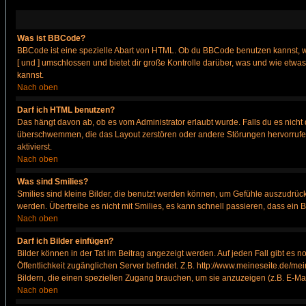
Was ist BBCode?
BBCode ist eine spezielle Abart von HTML. Ob du BBCode benutzen kannst, wi
[ und ] umschlossen und bietet dir große Kontrolle darüber, was und wie etwas
kannst.
Nach oben
Darf ich HTML benutzen?
Das hängt davon ab, ob es vom Administrator erlaubt wurde. Falls du es nicht 
überschwemmen, die das Layout zerstören oder andere Störungen hervorrufen 
aktivierst.
Nach oben
Was sind Smilies?
Smilies sind kleine Bilder, die benutzt werden können, um Gefühle auszudrücke
werden. Übertreibe es nicht mit Smilies, es kann schnell passieren, dass ein 
Nach oben
Darf ich Bilder einfügen?
Bilder können in der Tat im Beitrag angezeigt werden. Auf jeden Fall gibt es 
Öffentlichkeit zugänglichen Server befindet. Z.B. http://www.meineseite.de/mei
Bildern, die einen speziellen Zugang brauchen, um sie anzuzeigen (z.B. E-M
Nach oben