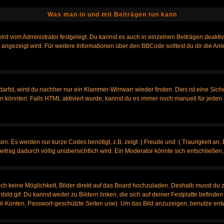
Was man in und mit Beiträgen tun kann
rd vom Administrator festgelegt. Du kannst es auch in einzelnen Beiträgen deakti
 angezeigt wird. Für weitere Informationen über den BBCode solltest du dir die An
darfst, wirst du nachher nur ein Klammer-Wirrwarr wieder finden. Dies ist eine
Sich
könnten. Falls HTML aktiviert wurde, kannst du es immer noch manuell für jeden 
n. Es werden nur kurze Codes benötigt, z.B. zeigt :) Freude und :( Traurigkeit an.
Beitrag dadurch völlig unübersichtlich wird. Ein Moderator könnte sich entschließen
noch keine Möglichkeit, Bilder direkt auf das Board hochzuladen. Deshalb musst du 
nbild.gif. Du kannst weder zu Bildern linken, die sich auf deiner Festplatte befinde
ail-Konten, Passwort-geschützte Seiten usw). Um das Bild anzuzeigen, benutze ent