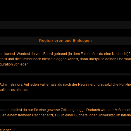
Registrieren und Einloggen
loggen kannst. Wurdest du vom Board gebannt (in dem Fall erhälst du eine Nachrich
t bist und dich immer noch nicht einloggen kannst, dann überprüfe deinen Username
guration vorliegen.
ministrators. Auf jeden Fall erhälst du nach der Registrierung zusätzliche Funktione
lltest es also tun.
 haben, bleibst du nur für eine gewisse Zeit eingeloggt. Dadurch wird der Mißbrauc
n einem fremden Rechner sitzt, z.B. in einer Bücherei oder Universität, im Intern
taucht?