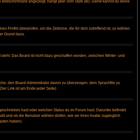
 Bildschirmrand angezeigt, hängt aber vom Style ab). Damit kannst du deine
nes Profils überprüfen, um die Zeitzone, die für dich zutreffend ist, zu wählen.
uter Grund dazu.
 steht. Das Board ist nicht dazu geschaffen worden, zwischen Winter- und
rsuche, den Board-Administrator davon zu überzeugen, dein Sprachfile zu
(Der Link ist am Ende jeder Seite)
geschrieben hast oder welchen Status du im Forum hast. Darunter befindet
aubt und ob die Benutzer wählen dürfen, wie sie ihren Avatar zugänglich
guten haben).