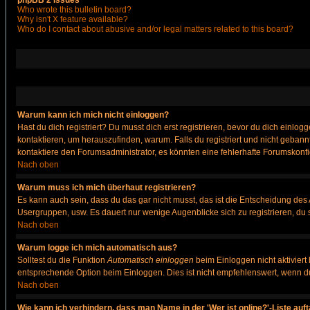
phpBB 2 Issues
Who wrote this bulletin board?
Why isn't X feature available?
Who do I contact about abusive and/or legal matters related to this board?
Warum kann ich mich nicht einloggen?
Hast du dich registriert? Du musst dich erst registrieren, bevor du dich ein
kontaktieren, um herauszufinden, warum. Falls du registriert und nicht gebann
kontaktiere den Forumsadministrator, es könnten eine fehlerhafte Forumskonfi
Nach oben
Warum muss ich mich überhaut registrieren?
Es kann auch sein, dass du das gar nicht musst, das ist die Entscheidung des Ad
Usergruppen, usw. Es dauert nur wenige Augenblicke sich zu registrieren, du so
Nach oben
Warum logge ich mich automatisch aus?
Solltest du die Funktion
Automatisch einloggen
beim Einloggen nicht aktiviert
entsprechende Option beim Einloggen. Dies ist nicht empfehlenswert, wenn du a
Nach oben
Wie kann ich verhindern, dass man Name in der 'Wer ist online?'-Liste auf