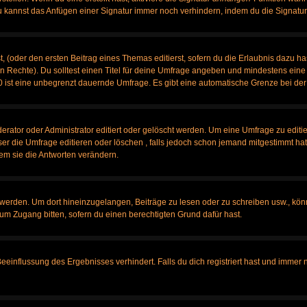
u kannst das Anfügen einer Signatur immer noch verhindern, indem du die Signatur
, (oder den ersten Beitrag eines Themas editierst, sofern du die Erlaubnis dazu has
chen Rechte). Du solltest einen Titel für deine Umfrage angeben und mindestens ein
, 0 ist eine unbegrenzt dauernde Umfrage. Es gibt eine automatische Grenze bei der 
tor oder Administrator editiert oder gelöscht werden. Um eine Umfrage zu editier
 die Umfrage editieren oder löschen , falls jedoch schon jemand mitgestimmt hat,
em sie die Antworten verändern.
rden. Um dort hineinzugelangen, Beiträge zu lesen oder zu schreiben usw., könn
 um Zugang bitten, sofern du einen berechtigten Grund dafür hast.
influssung des Ergebnisses verhindert. Falls du dich registriert hast und immer no