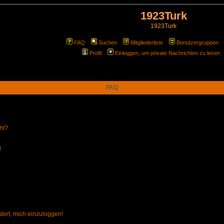
1923Turk
1923Turk
FAQ
Suchen
Mitgliederliste
Benutzergruppen
Profil
Einloggen, um private Nachrichten zu lesen
FAQ
ht?
!
dert, mich einzuloggen!