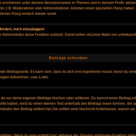
e erscheinen unter deinem Benutzernamen in Themen und in deinem Profil, abhän
r, z.B. Moderatoren oder Administratoren, könnten einen speziellen Rang haben. B
r deinen Rang einfach wieder senkt.
fordert, mich einzuloggen!
der Administrator diese Funktion zulässt). Damit sollen obszöne Mails von unbeka
Beiträge schreiben
der Beitragsseite. Es kann sein, dass du dich erst registrieren musst, bevor du e
ragen teilnehmen, usw.
-Liste)
du nur deine eigenen Beiträge löschen oder editieren. Du kannst einen Beitrag edi
ortet haben, wirst du einen kleinen Text unterhalb des Beitrags lesen können, der 
nistrator den Beitrag editiert hat (Sie sollten eine Nachricht hinterlassen, warum s
tellen. Wenn du eine erstellt hast, aktiviere die
Signatur anhängen
-Funktion währ