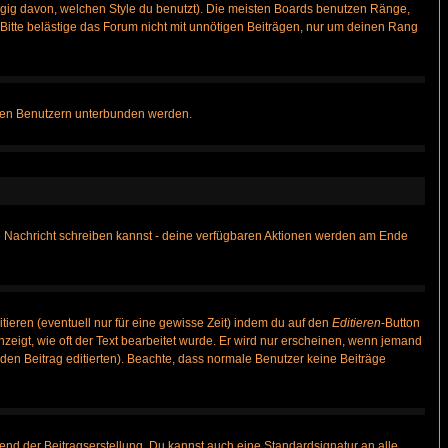
gig davon, welchen Style du benutzt). Die meisten Boards benutzen Ränge,
itte belästige das Forum nicht mit unnötigen Beiträgen, nur um deinen Rang
nnten Benutzern unterbunden werden.
ine Nachricht schreiben kannst - deine verfügbaren Aktionen werden am Ende
tieren (eventuell nur für eine gewisse Zeit) indem du auf den
Editieren
-Button
anzeigt, wie oft der Text bearbeitet wurde. Er wird nur erscheinen, wenn jemand
ie den Beitrag editierten). Beachte, dass normale Benutzer keine Beiträge
end der Beitragserstellung. Du kannst auch eine Standardsignatur an alle