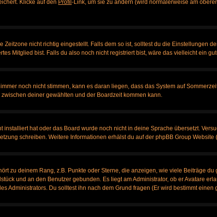
eichert. Klicke auf den
Profil
-Link, um sie zu ändern (wird normalerweise am oberen
itzone nicht richtig eingestellt. Falls dem so ist, solltest du die Einstellungen dei
es Mitglied bist. Falls du also noch nicht registriert bist, wäre das vielleicht ein g
en immer noch nicht stimmen, kann es daran liegen, dass das System auf Sommerzeit
 zwischen deiner gewählten und der Boardzeit kommen kann.
ht installiert hat oder das Board wurde noch nicht in deine Sprache übersetzt. Ve
bersetzung schreiben. Weitere Informationen erhälst du auf der phpBB Group Website 
rt zu deinem Rang, z.B. Punkte oder Sterne, die anzeigen, wie viele Beiträge du 
elstück und an den Benutzer gebunden. Es liegt am Administrator, ob er Avatare erl
s Administrators. Du solltest ihn nach dem Grund fragen (Er wird bestimmt einen 