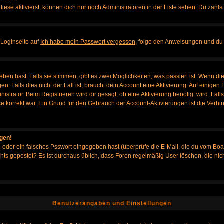
iese aktivierst, können dich nur noch Administratoren in der Liste sehen. Du zählst
 Loginseite auf
Ich habe mein Passwort vergessen
, folge den Anweisungen und du 
en hast. Falls sie stimmen, gibt es zwei Möglichkeiten, was passiert ist: Wenn d
Falls dies nicht der Fall ist, braucht dein Account eine Aktivierung. Auf einigen B
istrator. Beim Registrieren wird dir gesagt, ob eine Aktivierung benötigt wird. Fal
sse korrekt war. Ein Grund für den Gebrauch der Account-Aktivierungen ist die Verh
ggen!
oder ein falsches Psswort eingegeben hast (überprüfe die E-Mail, die du vom Boa
h nichts gepostet? Es ist durchaus üblich, dass Foren regelmäßig User löschen, die
Benutzerangaben und Einstellungen