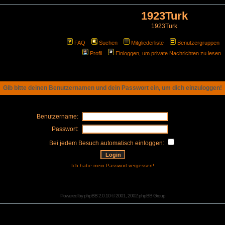
1923Turk
1923Turk
FAQ
Suchen
Mitgliederliste
Benutzergruppen
Profil
Einloggen, um private Nachrichten zu lesen
Gib bitte deinen Benutzernamen und dein Passwort ein, um dich einzuloggen!
Benutzername:
Passwort:
Bei jedem Besuch automatisch einloggen:
Ich habe mein Passwort vergessen!
Powered by
phpBB
2.0.10 © 2001, 2002 phpBB Group