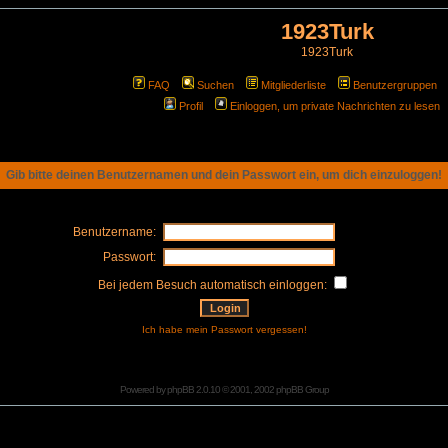
1923Turk
1923Turk
FAQ
Suchen
Mitgliederliste
Benutzergruppen
Profil
Einloggen, um private Nachrichten zu lesen
Gib bitte deinen Benutzernamen und dein Passwort ein, um dich einzuloggen!
Benutzername:
Passwort:
Bei jedem Besuch automatisch einloggen:
Ich habe mein Passwort vergessen!
Powered by
phpBB
2.0.10 © 2001, 2002 phpBB Group