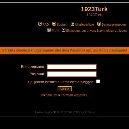
1923Turk
1923Turk
FAQ
Suchen
Mitgliederliste
Benutzergruppen
Profil
Einloggen, um private Nachrichten zu lesen
Gib bitte deinen Benutzernamen und dein Passwort ein, um dich einzuloggen!
Benutzername:
Passwort:
Bei jedem Besuch automatisch einloggen:
Ich habe mein Passwort vergessen!
Powered by
phpBB
2.0.10 © 2001, 2002 phpBB Group