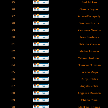
75
Brett Mckee
76
Glenda Joyner
77
AmmeiGadepally
78
Weldon Rocha
79
Pasquale Newton
80
Jean Frederick
81
Belinda Preston
82
Tabitha Johnston
83
Yahiko_Takkinen
84
Spencer Guzman
85
Lorene Mayo
86
Ruby Robles
87
Angelo Noble
88
Angelica Dawson
89
Charla Cline
90
Menkae_Krupka