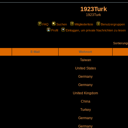
1923Turk
1923Turk
FAQ
Suchen
Mitgliederliste
Benutzergruppen
Profil
Einloggen, um private Nachrichten zu lesen
Sortierun
E-Mail
Wohnort
Taiwan
United States
Germany
Germany
United Kingdom
China
Turkey
Germany
Germany