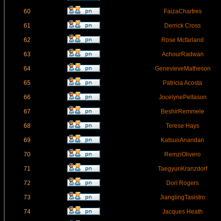
60
FaizaChartres
61
Derrick Cross
62
Rose Mcfarland
63
AchourRadwan
64
GenevieveMatheson
65
Patricia Acosta
66
JocelynePeltason
67
BeshirRemmele
68
Terese Hays
69
KatsuoAnandan
70
RemziOlivero
71
TaegyunKranzdorf
72
Dori Rogers
73
JianglingTasistro
74
Jacques Heath