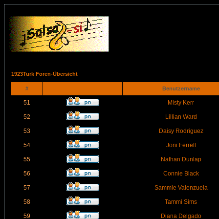
1923Turk Foren-Übersicht
#
Benutzername
51
Misty Kerr
52
Lillian Ward
53
Daisy Rodriguez
54
Joni Ferrell
55
Nathan Dunlap
56
Connie Black
57
Sammie Valenzuela
58
Tammi Sims
59
Diana Delgado