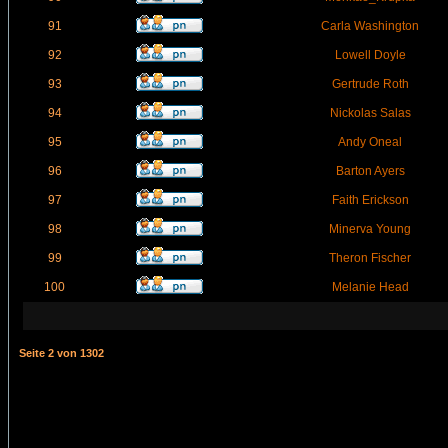
91
Carla Washington
92
Lowell Doyle
93
Gertrude Roth
94
Nickolas Salas
95
Andy Oneal
96
Barton Ayers
97
Faith Erickson
98
Minerva Young
99
Theron Fischer
100
Melanie Head
Seite
2
von
1302