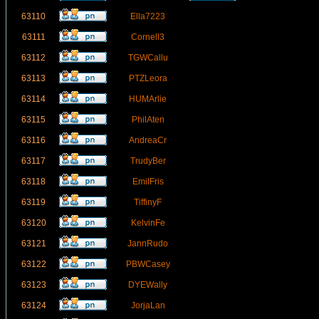
63110
Ella7223
63111
Cornell3
63112
TGWCallu
63113
PTZLeora
63114
HUMArlie
63115
PhilAten
63116
AndreaCr
63117
TrudyBer
63118
EmilFris
63119
TiffinyF
63120
KelvinFe
63121
JannRudo
63122
PBWCasey
63123
DYEWally
63124
JorjaLan