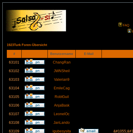
FAQ
1923Turk Foren-Übersicht
#
Benutzername
E-Mail
63101
ChangRan
63102
JWNSheil
63103
Valerian9
63104
EmileCag
63105
RobtGuil
63106
AnjaBask
63107
LeonelOc
63108
JanLando
63109
igubesysita
&#1055;&#1