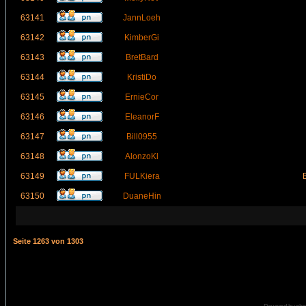
63141
JannLoeh
63142
KimberGi
63143
BretBard
63144
KristiDo
63145
ErnieCor
63146
EleanorF
63147
Bill0955
63148
AlonzoKl
63149
FULKiera
63150
DuaneHin
Seite
1263
von
1303