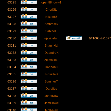
63125
open88noww1
63126
CheriStu
63127
Nikole66
63128
Ambrose7
63129
SabineFi
63130
ujaxibelun
&#1065;&#1077
63131
ShaunHal
63132
DeandreK
63133
ZelmaDou
63134
HannahLi
63135
RosettaB
63136
SummerTi
63137
DarellLe
63138
JanetDow
63139
JamiHowe
63140
MollyRev