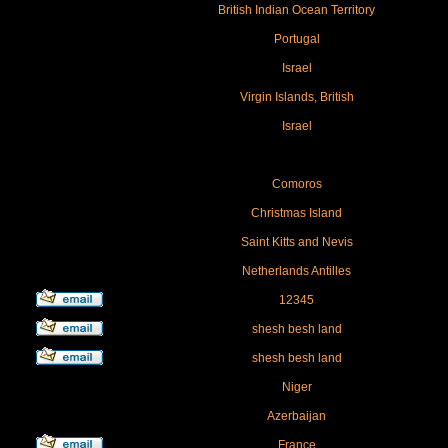
British Indian Ocean Territory
Portugal
Israel
Virgin Islands, British
Israel
Comoros
Christmas Island
Saint Kitts and Nevis
Netherlands Antilles
12345
shesh besh land
shesh besh land
Niger
Azerbaijan
France