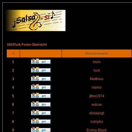
1923Turk Foren-Übersicht
#
Benutzername
1
louis
2
susi
3
Matthias
4
memo
5
jtfoe1974
6
wdcse
7
ebsaasgt
8
icdnphs
9
Emma Black