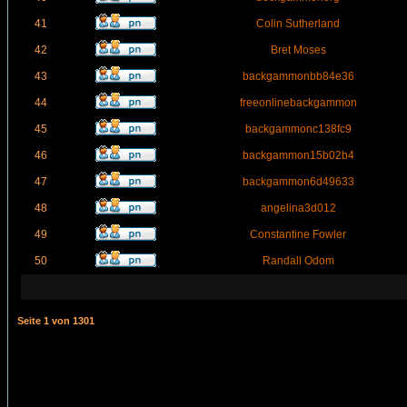
41
Colin Sutherland
42
Bret Moses
43
backgammonbb84e36
44
freeonlinebackgammon
45
backgammonc138fc9
46
backgammon15b02b4
47
backgammon6d49633
48
angelina3d012
49
Constantine Fowler
50
Randall Odom
Seite
1
von
1301