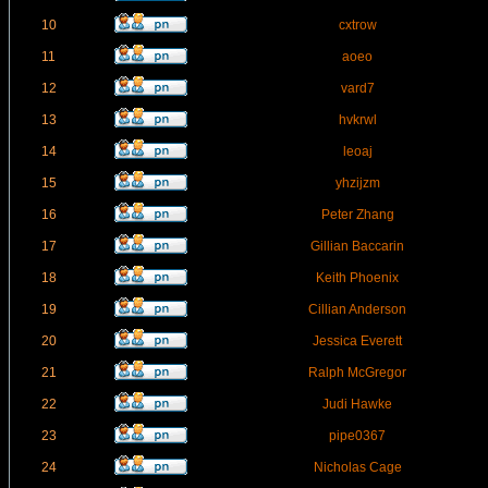
10
cxtrow
11
aoeo
12
vard7
13
hvkrwl
14
leoaj
15
yhzijzm
16
Peter Zhang
17
Gillian Baccarin
18
Keith Phoenix
19
Cillian Anderson
20
Jessica Everett
21
Ralph McGregor
22
Judi Hawke
23
pipe0367
24
Nicholas Cage