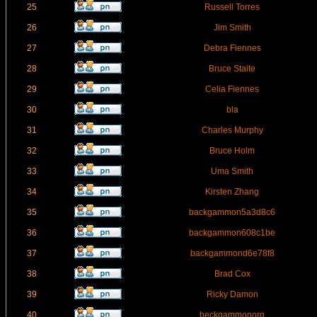
25
Russell Torres
26
Jim Smith
27
Debra Fiennes
28
Bruce Staite
29
Celia Fiennes
30
bla
31
Charles Murphy
32
Bruce Holm
33
Uma Smith
34
Kirsten Zhang
35
backgammon5a3d8c6
36
backgammon608c1be
37
backgammond6e78f8
38
Brad Cox
39
Ricky Damon
40
beckgammonorg