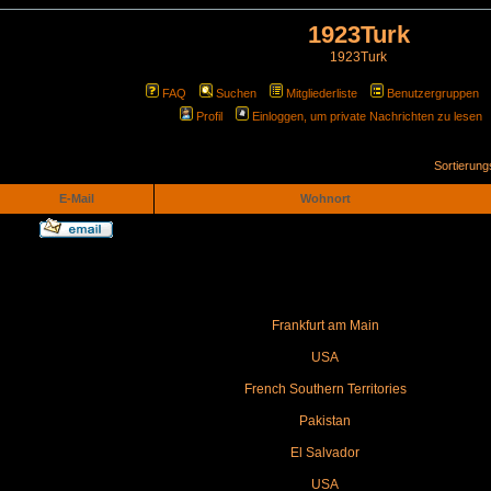
1923Turk
1923Turk
FAQ
Suchen
Mitgliederliste
Benutzergruppen
Profil
Einloggen, um private Nachrichten zu lesen
Sortierun
E-Mail
Wohnort
Frankfurt am Main
USA
French Southern Territories
Pakistan
El Salvador
USA