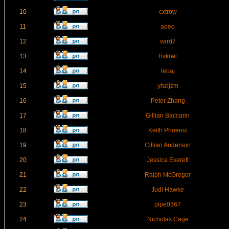
10
cxtrow
11
aoeo
12
vard7
13
hvkrwl
14
leoaj
15
yhzijzm
16
Peter Zhang
17
Gillian Baccarin
18
Keith Phoenix
19
Cillian Anderson
20
Jessica Everett
21
Ralph McGregor
22
Judi Hawke
23
pipe0367
24
Nicholas Cage