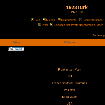
1923Turk
1923Turk
FAQ
Suchen
Mitgliederliste
Benutzergruppen
Profil
Einloggen, um private Nachrichten zu lesen
Sortierun
E-Mail
Wohnort
Frankfurt am Main
USA
French Southern Territories
Pakistan
El Salvador
USA