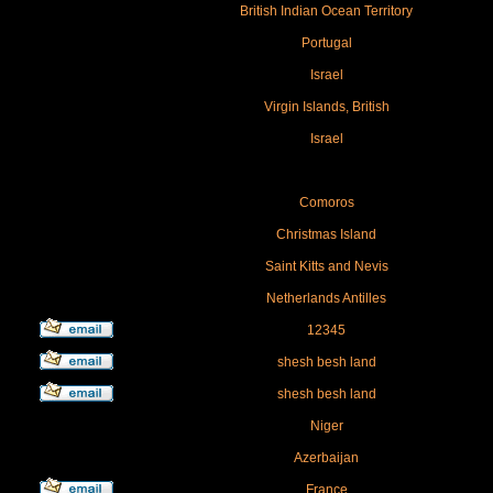
British Indian Ocean Territory
Portugal
Israel
Virgin Islands, British
Israel
Comoros
Christmas Island
Saint Kitts and Nevis
Netherlands Antilles
12345
shesh besh land
shesh besh land
Niger
Azerbaijan
France