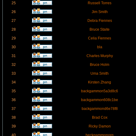
25
Russell Torres
26
Jim Smith
27
Debra Fiennes
28
Bruce Staite
29
Celia Fiennes
30
bla
31
Charles Murphy
32
Bruce Holm
33
Uma Smith
34
Kirsten Zhang
35
backgammon5a3d8c6
36
backgammon608c1be
37
backgammond6e78f8
38
Brad Cox
39
Ricky Damon
40
beckgammonorg