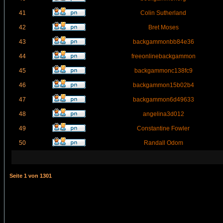
41
Colin Sutherland
42
Bret Moses
43
backgammonbb84e36
44
freeonlinebackgammon
45
backgammonc138fc9
46
backgammon15b02b4
47
backgammon6d49633
48
angelina3d012
49
Constantine Fowler
50
Randall Odom
Seite
1
von
1301