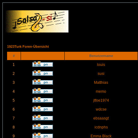
1923Turk Foren-Übersicht
#
Benutzername
1
louis
2
susi
3
Matthias
4
memo
5
jtfoe1974
6
wdcse
7
ebsaasgt
8
icdnphs
9
Emma Black