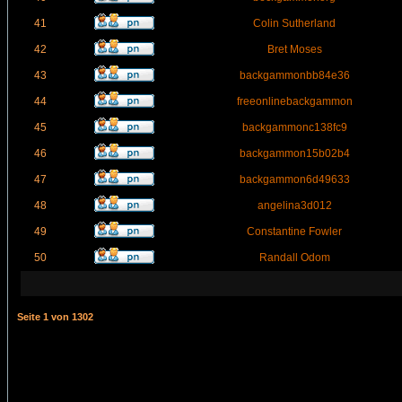
41
Colin Sutherland
42
Bret Moses
43
backgammonbb84e36
44
freeonlinebackgammon
45
backgammonc138fc9
46
backgammon15b02b4
47
backgammon6d49633
48
angelina3d012
49
Constantine Fowler
50
Randall Odom
Seite
1
von
1302