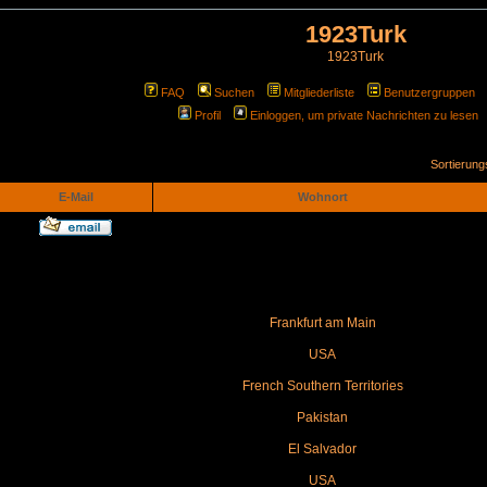
1923Turk
1923Turk
FAQ
Suchen
Mitgliederliste
Benutzergruppen
Profil
Einloggen, um private Nachrichten zu lesen
Sortierun
E-Mail
Wohnort
Frankfurt am Main
USA
French Southern Territories
Pakistan
El Salvador
USA