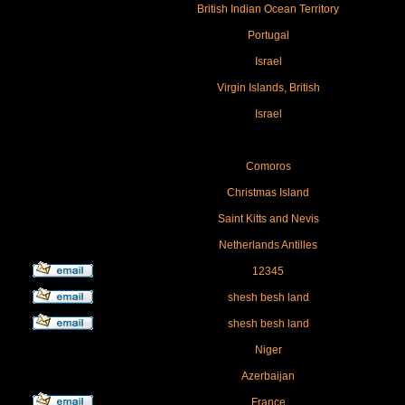
British Indian Ocean Territory
Portugal
Israel
Virgin Islands, British
Israel
Comoros
Christmas Island
Saint Kitts and Nevis
Netherlands Antilles
12345
shesh besh land
shesh besh land
Niger
Azerbaijan
France