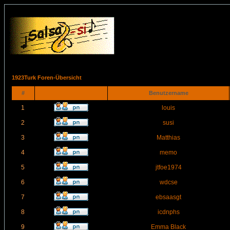
1923Turk Foren-Übersicht
#
Benutzername
1
louis
2
susi
3
Matthias
4
memo
5
jtfoe1974
6
wdcse
7
ebsaasgt
8
icdnphs
9
Emma Black