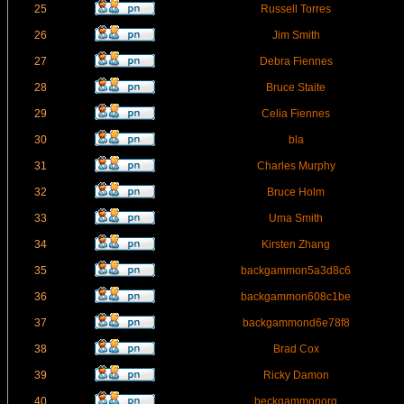
25
Russell Torres
26
Jim Smith
27
Debra Fiennes
28
Bruce Staite
29
Celia Fiennes
30
bla
31
Charles Murphy
32
Bruce Holm
33
Uma Smith
34
Kirsten Zhang
35
backgammon5a3d8c6
36
backgammon608c1be
37
backgammond6e78f8
38
Brad Cox
39
Ricky Damon
40
beckgammonorg