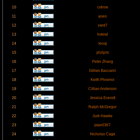
10
cxtrow
11
aoeo
12
vard7
13
hvkrwl
14
leoaj
15
yhzijzm
16
Peter Zhang
17
Gillian Baccarin
18
Keith Phoenix
19
Cillian Anderson
20
Jessica Everett
21
Ralph McGregor
22
Judi Hawke
23
pipe0367
24
Nicholas Cage