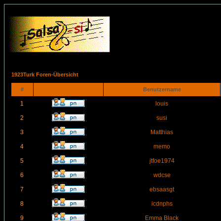
1923Turk Foren-Übersicht
#
Benutzername
1
louis
2
susi
3
Matthias
4
memo
5
jtfoe1974
6
wdcse
7
ebsaasgt
8
icdnphs
9
Emma Black