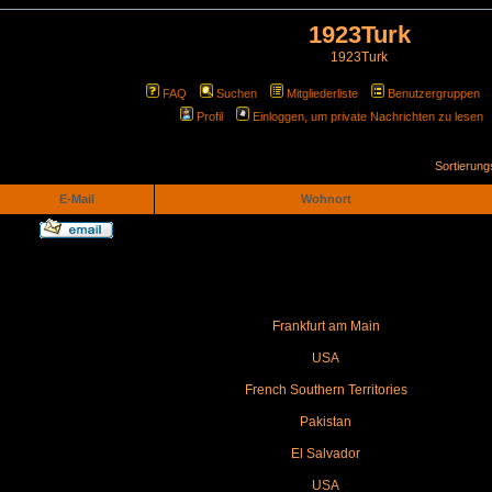
1923Turk
1923Turk
FAQ
Suchen
Mitgliederliste
Benutzergruppen
Profil
Einloggen, um private Nachrichten zu lesen
Sortierun
E-Mail
Wohnort
Frankfurt am Main
USA
French Southern Territories
Pakistan
El Salvador
USA