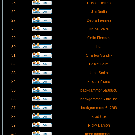
25
Russell Torres
26
Jim Smith
27
Debra Fiennes
28
Bruce Staite
29
Celia Fiennes
30
bla
31
Charles Murphy
32
Bruce Holm
33
Uma Smith
34
Kirsten Zhang
35
backgammon5a3d8c6
36
backgammon608c1be
37
backgammond6e78f8
38
Brad Cox
39
Ricky Damon
40
beckgammonorg