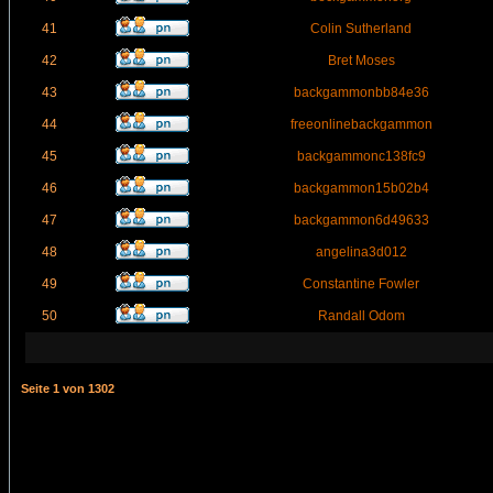
41
Colin Sutherland
42
Bret Moses
43
backgammonbb84e36
44
freeonlinebackgammon
45
backgammonc138fc9
46
backgammon15b02b4
47
backgammon6d49633
48
angelina3d012
49
Constantine Fowler
50
Randall Odom
Seite
1
von
1302