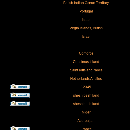
British Indian Ocean Territory
Portugal
Israel
Virgin Islands, British
Israel
Comoros
Christmas Island
Saint Kitts and Nevis
Netherlands Antilles
12345
shesh besh land
shesh besh land
Niger
Azerbaijan
France