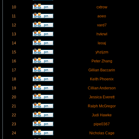
10
cxtrow
11
aoeo
12
vard7
13
hvkrwl
14
leoaj
15
yhzijzm
16
Peter Zhang
17
Gillian Baccarin
18
Keith Phoenix
19
Cillian Anderson
20
Jessica Everett
21
Ralph McGregor
22
Judi Hawke
23
pipe0367
24
Nicholas Cage