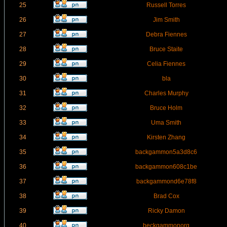
25
Russell Torres
26
Jim Smith
27
Debra Fiennes
28
Bruce Staite
29
Celia Fiennes
30
bla
31
Charles Murphy
32
Bruce Holm
33
Uma Smith
34
Kirsten Zhang
35
backgammon5a3d8c6
36
backgammon608c1be
37
backgammond6e78f8
38
Brad Cox
39
Ricky Damon
40
beckgammonorg