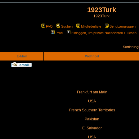
1923Turk
1923Turk
FAQ
Suchen
Mitgliederliste
Benutzergruppen
Profil
Einloggen, um private Nachrichten zu lesen
Sortierun
E-Mail
Wohnort
Frankfurt am Main
USA
French Southern Territories
Pakistan
El Salvador
USA