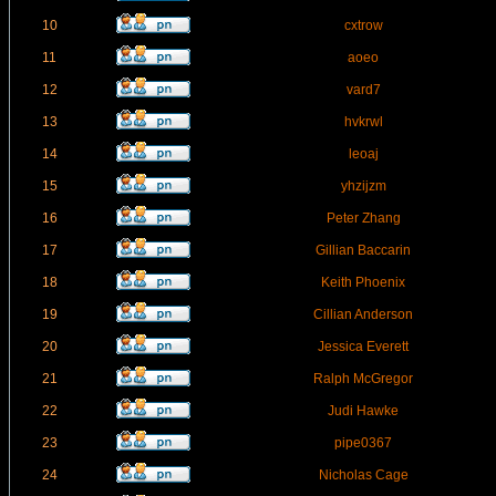
10
cxtrow
11
aoeo
12
vard7
13
hvkrwl
14
leoaj
15
yhzijzm
16
Peter Zhang
17
Gillian Baccarin
18
Keith Phoenix
19
Cillian Anderson
20
Jessica Everett
21
Ralph McGregor
22
Judi Hawke
23
pipe0367
24
Nicholas Cage