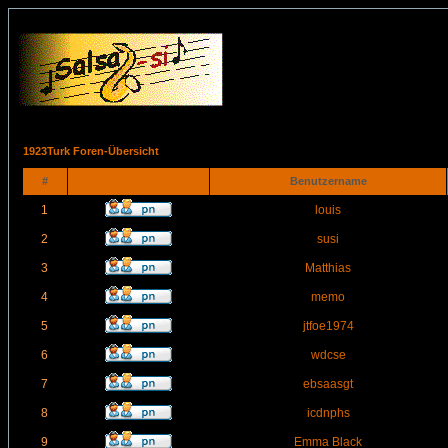
1923Turk Foren-Übersicht
#
Benutzername
1
louis
2
susi
3
Matthias
4
memo
5
jtfoe1974
6
wdcse
7
ebsaasgt
8
icdnphs
9
Emma Black