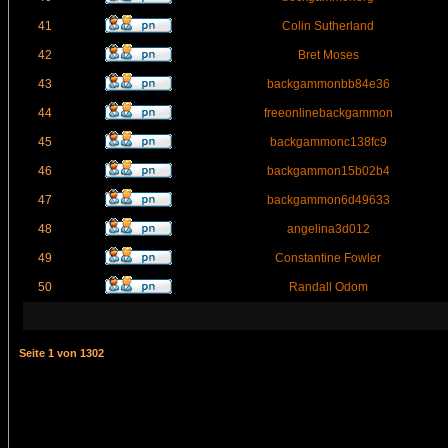
41
Colin Sutherland
42
Bret Moses
43
backgammonbb84e36
44
freeonlinebackgammon
45
backgammonc138fc9
46
backgammon15b02b4
47
backgammon6d49633
48
angelina3d012
49
Constantine Fowler
50
Randall Odom
Seite
1
von
1302