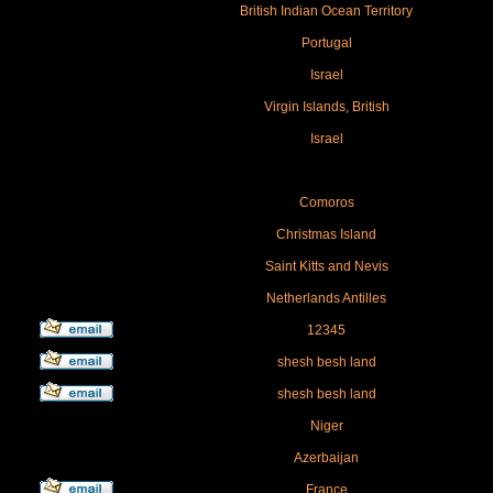
British Indian Ocean Territory
Portugal
Israel
Virgin Islands, British
Israel
Comoros
Christmas Island
Saint Kitts and Nevis
Netherlands Antilles
12345
shesh besh land
shesh besh land
Niger
Azerbaijan
France