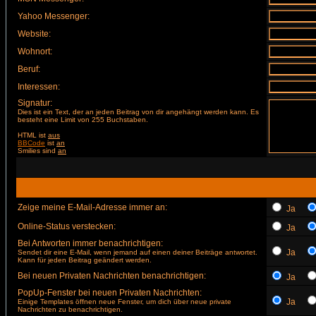
Yahoo Messenger:
Website:
Wohnort:
Beruf:
Interessen:
Signatur:
Dies ist ein Text, der an jeden Beitrag von dir angehängt werden kann. Es
besteht eine Limit von 255 Buchstaben.
HTML ist
aus
BBCode
ist
an
Smilies sind
an
Zeige meine E-Mail-Adresse immer an:
Ja
Online-Status verstecken:
Ja
Bei Antworten immer benachrichtigen:
Ja
Sendet dir eine E-Mail, wenn jemand auf einen deiner Beiträge antwortet.
Kann für jeden Beitrag geändert werden.
Bei neuen Privaten Nachrichten benachrichtigen:
Ja
PopUp-Fenster bei neuen Privaten Nachrichten:
Ja
Einige Templates öffnen neue Fenster, um dich über neue private
Nachrichten zu benachrichtigen.