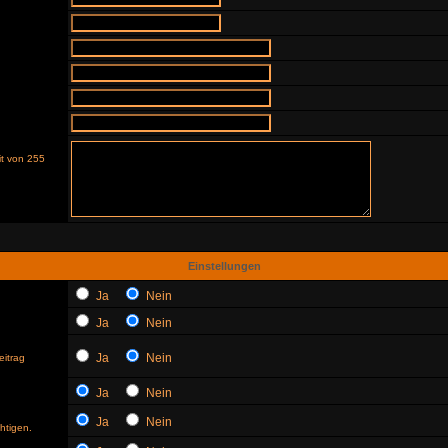
it von 255
Einstellungen
Ja
Nein
Ja
Nein
Ja
Nein
eitrag
Ja
Nein
Ja
Nein
htigen.