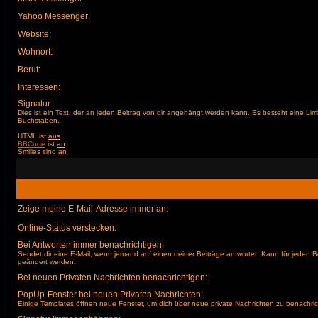
Yahoo Messenger:
Website:
Wohnort:
Beruf:
Interessen:
Signatur:
Dies ist ein Text, der an jeden Beitrag von dir angehängt werden kann. Es besteht eine Lim
Buchstaben.
HTML ist
aus
BBCode
ist
an
Smilies sind
an
Zeige meine E-Mail-Adresse immer an:
Online-Status verstecken:
Bei Antworten immer benachrichtigen:
Sendet dir eine E-Mail, wenn jemand auf einen deiner Beiträge antwortet. Kann für jeden B
geändert werden.
Bei neuen Privaten Nachrichten benachrichtigen:
PopUp-Fenster bei neuen Privaten Nachrichten:
Einige Templates öffnen neue Fenster, um dich über neue private Nachrichten zu benachric