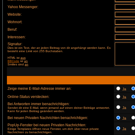
Yahoo Messenger:
Website:
Wohnort:
Beruf:
Interessen:
Signatur:
Dies ist ein Text, der an jeden Beitrag von dir angehängt werden kann. Es
besteht eine Limit von 255 Buchstaben.
HTML ist
aus
BBCode
ist
an
Smilies sind
an
Zeige meine E-Mail-Adresse immer an:
Ja
Online-Status verstecken:
Ja
Bei Antworten immer benachrichtigen:
Ja
Sendet dir eine E-Mail, wenn jemand auf einen deiner Beiträge antwortet.
Kann für jeden Beitrag geändert werden.
Bei neuen Privaten Nachrichten benachrichtigen:
Ja
PopUp-Fenster bei neuen Privaten Nachrichten:
Ja
Einige Templates öffnen neue Fenster, um dich über neue private
Nachrichten zu benachrichtigen.