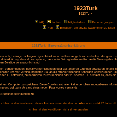
1923Turk
1923Turk
FAQ
Suchen
Mitgliederliste
Benutzergruppen
Profil
Einloggen, um private Nachrichten zu lesen
1923Turk - Einverständniserklärung
sich, Beiträge mit fragwürdigem Inhalt so schnell wie möglich zu bearbeiten oder ganz zu lö
ndniserklärung, dass du akzeptierst, dass jeder Beitrag in diesem Forum die Meinung des Ur
en Beiträge verantwortlich sind.
gären, verleumdenden, gewaltverherrlichenden oder aus anderen Gründen strafbaren Inhalte i
behalten uns vor Verbindungsdaten u.ä. an die strafverfolgenden Behörden weiterzugeben. D
sen zu entfernen, zu bearbeiten, zu verschieben oder zu sperren. Du stimmst zu, dass die
inem Computer zu speichern. Diese Cookies enthalten keine der oben angegebenen Informa
erung und ggf. zum Versand eines neuen Passwortes verwandt.
en Nutzungsbedingungen zu.
Ich bin mit den Konditionen dieses Forums einverstanden und
über
oder
exakt
12 Jahre alt.
Ich bin mit den Konditionen nicht einverstanden.