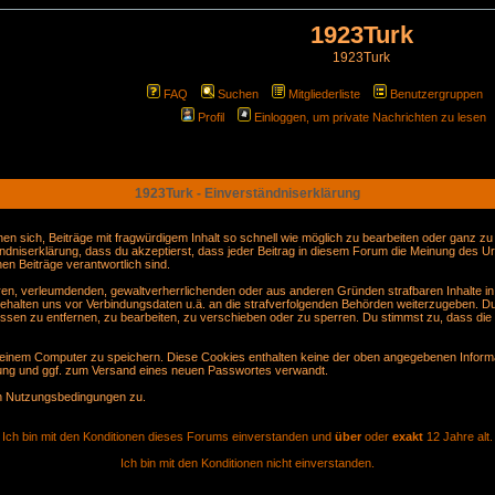
1923Turk
1923Turk
FAQ
Suchen
Mitgliederliste
Benutzergruppen
Profil
Einloggen, um private Nachrichten zu lesen
1923Turk - Einverständniserklärung
sich, Beiträge mit fragwürdigem Inhalt so schnell wie möglich zu bearbeiten oder ganz zu lö
ndniserklärung, dass du akzeptierst, dass jeder Beitrag in diesem Forum die Meinung des Ur
en Beiträge verantwortlich sind.
gären, verleumdenden, gewaltverherrlichenden oder aus anderen Gründen strafbaren Inhalte i
behalten uns vor Verbindungsdaten u.ä. an die strafverfolgenden Behörden weiterzugeben. D
sen zu entfernen, zu bearbeiten, zu verschieben oder zu sperren. Du stimmst zu, dass die
inem Computer zu speichern. Diese Cookies enthalten keine der oben angegebenen Informa
erung und ggf. zum Versand eines neuen Passwortes verwandt.
en Nutzungsbedingungen zu.
Ich bin mit den Konditionen dieses Forums einverstanden und
über
oder
exakt
12 Jahre alt.
Ich bin mit den Konditionen nicht einverstanden.