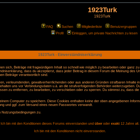
1923Turk
1923Turk
FAQ
Suchen
Mitgliederliste
Benutzergruppen
Profil
Einloggen, um private Nachrichten zu lesen
1923Turk - Einverständniserklärung
sich, Beiträge mit fragwürdigem Inhalt so schnell wie möglich zu bearbeiten oder ganz zu lö
ndniserklärung, dass du akzeptierst, dass jeder Beitrag in diesem Forum die Meinung des Ur
en Beiträge verantwortlich sind.
gären, verleumdenden, gewaltverherrlichenden oder aus anderen Gründen strafbaren Inhalte i
behalten uns vor Verbindungsdaten u.ä. an die strafverfolgenden Behörden weiterzugeben. D
sen zu entfernen, zu bearbeiten, zu verschieben oder zu sperren. Du stimmst zu, dass die
inem Computer zu speichern. Diese Cookies enthalten keine der oben angegebenen Informa
erung und ggf. zum Versand eines neuen Passwortes verwandt.
en Nutzungsbedingungen zu.
Ich bin mit den Konditionen dieses Forums einverstanden und
über
oder
exakt
12 Jahre alt.
Ich bin mit den Konditionen nicht einverstanden.