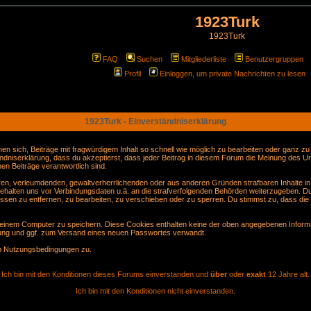
1923Turk
1923Turk
FAQ
Suchen
Mitgliederliste
Benutzergruppen
Profil
Einloggen, um private Nachrichten zu lesen
1923Turk - Einverständniserklärung
sich, Beiträge mit fragwürdigem Inhalt so schnell wie möglich zu bearbeiten oder ganz zu lö
ndniserklärung, dass du akzeptierst, dass jeder Beitrag in diesem Forum die Meinung des Ur
en Beiträge verantwortlich sind.
gären, verleumdenden, gewaltverherrlichenden oder aus anderen Gründen strafbaren Inhalte i
behalten uns vor Verbindungsdaten u.ä. an die strafverfolgenden Behörden weiterzugeben. D
sen zu entfernen, zu bearbeiten, zu verschieben oder zu sperren. Du stimmst zu, dass die
inem Computer zu speichern. Diese Cookies enthalten keine der oben angegebenen Informa
erung und ggf. zum Versand eines neuen Passwortes verwandt.
en Nutzungsbedingungen zu.
Ich bin mit den Konditionen dieses Forums einverstanden und
über
oder
exakt
12 Jahre alt.
Ich bin mit den Konditionen nicht einverstanden.