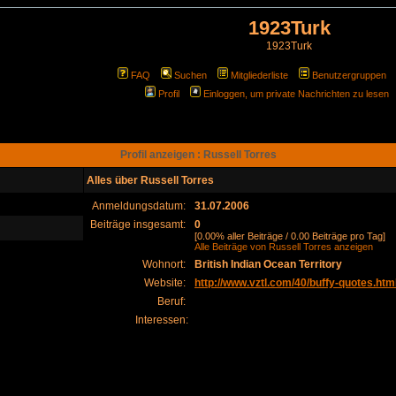
1923Turk
1923Turk
FAQ
Suchen
Mitgliederliste
Benutzergruppen
Profil
Einloggen, um private Nachrichten zu lesen
Profil anzeigen : Russell Torres
Alles über Russell Torres
Anmeldungsdatum:
31.07.2006
Beiträge insgesamt:
0
[0.00% aller Beiträge / 0.00 Beiträge pro Tag]
Alle Beiträge von Russell Torres anzeigen
Wohnort:
British Indian Ocean Territory
Website:
http://www.vztl.com/40/buffy-quotes.htm
Beruf:
Interessen: