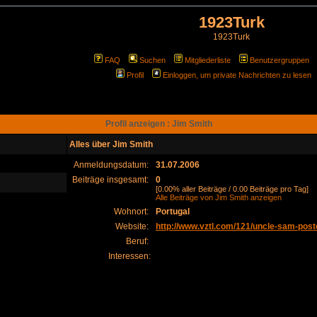
1923Turk
1923Turk
FAQ
Suchen
Mitgliederliste
Benutzergruppen
Profil
Einloggen, um private Nachrichten zu lesen
Profil anzeigen : Jim Smith
Alles über Jim Smith
Anmeldungsdatum:
31.07.2006
Beiträge insgesamt:
0
[0.00% aller Beiträge / 0.00 Beiträge pro Tag]
Alle Beiträge von Jim Smith anzeigen
Wohnort:
Portugal
Website:
http://www.vztl.com/121/uncle-sam-post
Beruf:
Interessen: