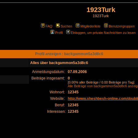
1923Turk
1923Turk
FAQ
Suchen
Mitgliederliste
Benutzergruppen
Profil
Einloggen, um private Nachrichten zu lesen
Profil anzeigen : backgammon5a3d8c6
Alles über backgammon5a3d8c6
Anmeldungsdatum:
07.09.2006
Beiträge insgesamt:
0
[0.00% aller Beiträge / 0.00 Beiträge pro Tag]
Alle Beiträge von backgammon5a3d8c6 anzei
Wohnort:
12345
Website:
http://www.sheshbesh-online.com/doubl
Beruf:
12345
Interessen:
12345