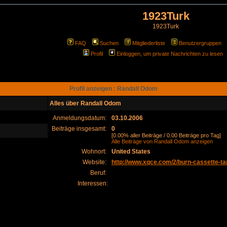
1923Turk
1923Turk
FAQ
Suchen
Mitgliederliste
Benutzergruppen
Profil
Einloggen, um private Nachrichten zu lesen
Profil anzeigen : Randall Odom
Alles über Randall Odom
Anmeldungsdatum:
03.10.2006
Beiträge insgesamt:
0
[0.00% aller Beiträge / 0.00 Beiträge pro Tag]
Alle Beiträge von Randall Odom anzeigen
Wohnort:
United States
Website:
http://www.xqce.com/2/burn-cassette-ta
Beruf:
Interessen: