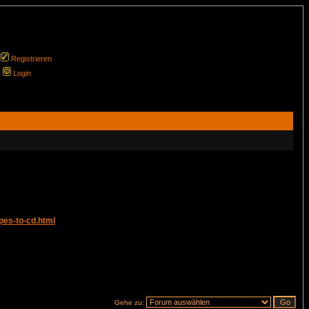
Registrieren
Login
pes-to-cd.html
Gehe zu: