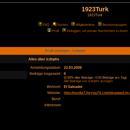
1923Turk
1923Turk
FAQ
Suchen
Mitgliederliste
Benutzergruppen
Profil
Einloggen, um private Nachrichten zu lesen
Profil anzeigen : icdnphs
Alles über icdnphs
Anmeldungsdatum:
22.03.2006
Beiträge insgesamt:
0
[0.00% aller Beiträge / 0.00 Beiträge pro Tag]
Alle Beiträge von icdnphs anzeigen
Wohnort:
El Salvador
Website:
http://media7.foryou74.com/wrapped-in-p
Beruf:
Interessen: