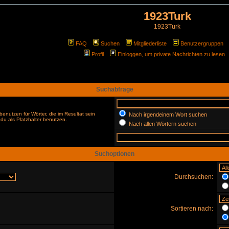
1923Turk
1923Turk
FAQ
Suchen
Mitgliederliste
Benutzergruppen
Profil
Einloggen, um private Nachrichten zu lesen
Suchabfrage
enutzen für Wörter, die im Resultat sein
Nach irgendeinem Wort suchen
du als Platzhalter benutzen.
Nach allen Wörtern suchen
Suchoptionen
Durchsuchen:
Sortieren nach: