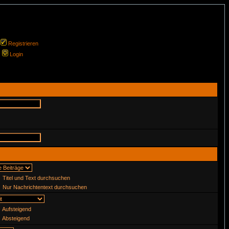
Registrieren
Login
Titel und Text durchsuchen
Nur Nachrichtentext durchsuchen
Aufsteigend
Absteigend