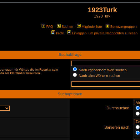
1923Turk
1923Turk
FAQ
Suchen
Mitgliederliste
Benutzergruppen
Profil
Einloggen, um private Nachrichten zu lesen
Suchabfrage
enutzen für Wörter, die im Resultat sein
Nach irgendeinem Wort suchen
du als Platzhalter benutzen.
Nach allen Wörtern suchen
Suchoptionen
Durchsuchen:
Sortieren nach: