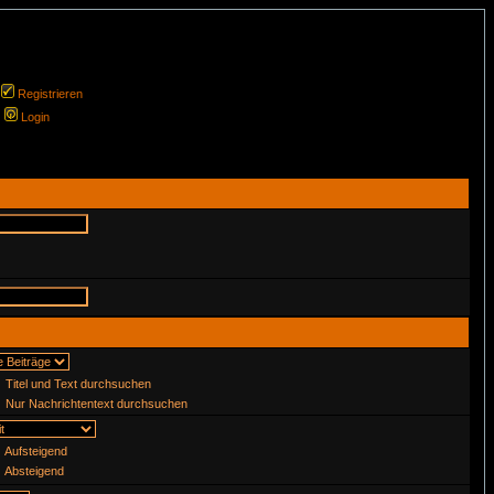
Registrieren
Login
Titel und Text durchsuchen
Nur Nachrichtentext durchsuchen
Aufsteigend
Absteigend