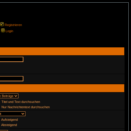
Registrieren
Login
Titel und Text durchsuchen
Nur Nachrichtentext durchsuchen
Aufsteigend
Absteigend