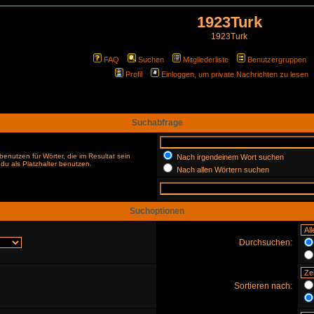
1923Turk
1923Turk
FAQ
Suchen
Mitgliederliste
Benutzergruppen
Profil
Einloggen, um private Nachrichten zu lesen
Suchabfrage
enutzen für Wörter, die im Resultat sein
Nach irgendeinem Wort suchen
du als Platzhalter benutzen.
Nach allen Wörtern suchen
Suchoptionen
Durchsuchen:
Sortieren nach: