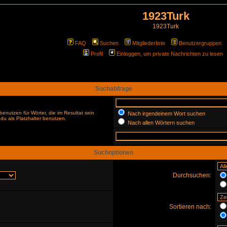
1923Turk
1923Turk
FAQ
Suchen
Mitgliederliste
Benutzergruppen
Profil
Einloggen, um private Nachrichten zu lesen
Suchabfrage
enutzen für Wörter, die im Resultat sein
Nach irgendeinem Wort suchen
du als Platzhalter benutzen.
Nach allen Wörtern suchen
Suchoptionen
Durchsuchen:
Sortieren nach: