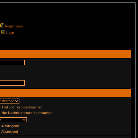
Registrieren
Login
Titel und Text durchsuchen
Nur Nachrichtentext durchsuchen
Aufsteigend
Absteigend