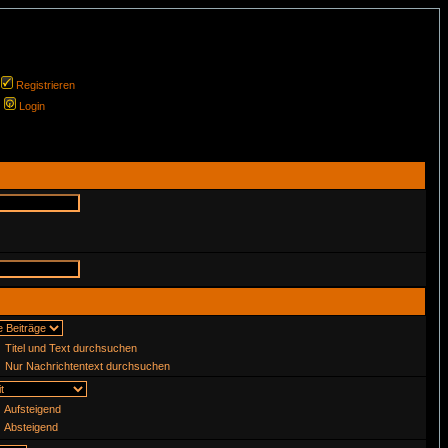
Registrieren
Login
Titel und Text durchsuchen
Nur Nachrichtentext durchsuchen
Aufsteigend
Absteigend