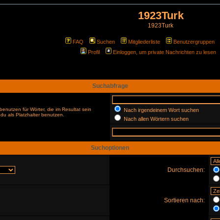
1923Turk
1923Turk
FAQ
Suchen
Mitgliederliste
Benutzergruppen
Profil
Einloggen, um private Nachrichten zu lesen
Suchabfrage
enutzen für Wörter, die im Resultat sein
Nach irgendeinem Wort suchen
du als Platzhalter benutzen.
Nach allen Wörtern suchen
Suchoptionen
Durchsuchen:
Sortieren nach: